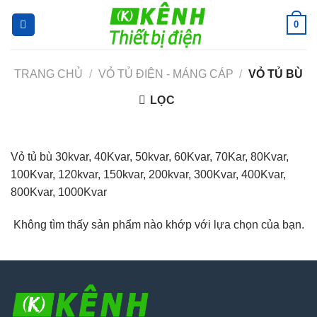
Skip
0
to
content
TRANG CHỦ
/
VỎ TỦ ĐIỆN - MÁNG CÁP
/
VỎ TỦ BÙ
LỌC
Vỏ tủ bù 30kvar, 40Kvar, 50kvar, 60Kvar, 70Kar, 80Kvar,
100Kvar, 120kvar, 150kvar, 200kvar, 300Kvar, 400Kvar,
800Kvar, 1000Kvar
Không tìm thấy sản phẩm nào khớp với lựa chọn của bạn.