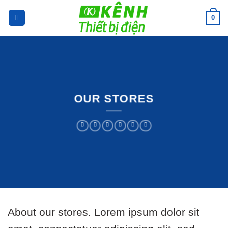
Skip
0
to
content
OUR STORES
About our stores. Lorem ipsum dolor sit