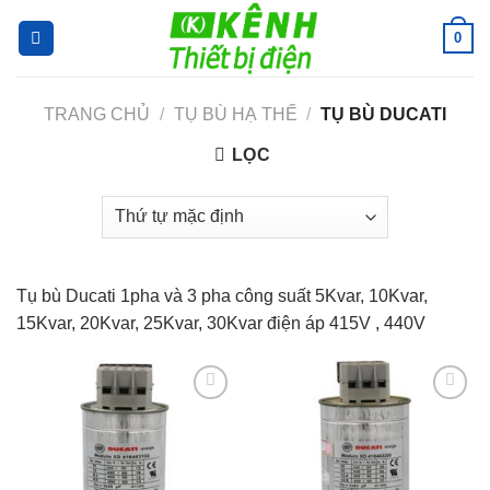
Skip
0
to
content
TRANG CHỦ
/
TỤ BÙ HẠ THẾ
/
TỤ BÙ DUCATI
LỌC
Tụ bù Ducati 1pha và 3 pha công suất 5Kvar, 10Kvar,
15Kvar, 20Kvar, 25Kvar, 30Kvar điện áp 415V , 440V
Add to
Add to
wishlist
wishlist