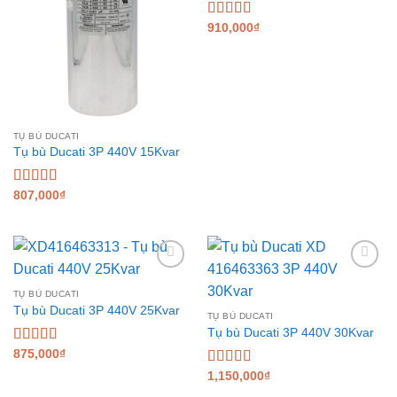
Được xếp
910,000
₫
hạng
5.00
5
sao
TỤ BÙ DUCATI
Tụ bù Ducati 3P 440V 15Kvar
Được xếp
807,000
₫
hạng
5.00
5
sao
Add to
Add to
wishlist
wishlist
TỤ BÙ DUCATI
Tụ bù Ducati 3P 440V 25Kvar
TỤ BÙ DUCATI
Tụ bù Ducati 3P 440V 30Kvar
Được xếp
875,000
₫
hạng
5.00
5
Được xếp
1,150,000
₫
sao
hạng
5.00
5