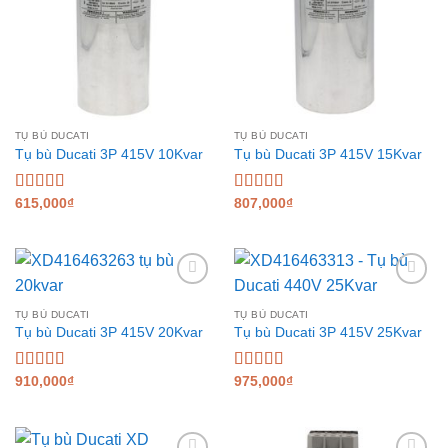
TỤ BÙ DUCATI
TỤ BÙ DUCATI
Tụ bù Ducati 3P 415V 10Kvar
Tụ bù Ducati 3P 415V 15Kvar
Được xếp
615,000
₫
Được xếp
807,000
₫
hạng
5.00
5
hạng
5.00
5
sao
sao
Add to
Add to
wishlist
wishlist
TỤ BÙ DUCATI
TỤ BÙ DUCATI
Tụ bù Ducati 3P 415V 20Kvar
Tụ bù Ducati 3P 415V 25Kvar
Được xếp
910,000
₫
Được xếp
975,000
₫
hạng
5.00
5
hạng
5.00
5
sao
sao