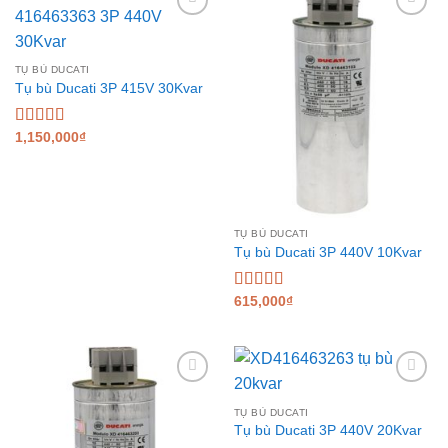
Add to
Add to
wishlist
wishlist
TỤ BÙ DUCATI
Tụ bù Ducati 3P 415V 30Kvar
Được xếp
1,150,000
₫
hạng
5.00
5
sao
TỤ BÙ DUCATI
Tụ bù Ducati 3P 440V 10Kvar
Được xếp
615,000
₫
hạng
5.00
5
sao
Add to
Add to
wishlist
wishlist
TỤ BÙ DUCATI
Tụ bù Ducati 3P 440V 20Kvar